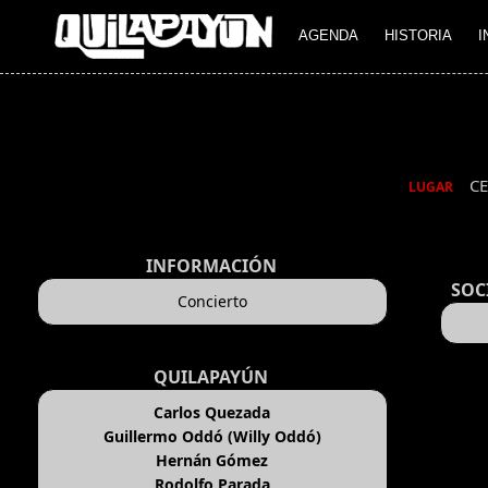
AGENDA
HISTORIA
I
C
LUGAR
INFORMACIÓN
SOC
Concierto
QUILAPAYÚN
Carlos Quezada
Guillermo Oddó (Willy Oddó)
Hernán Gómez
Rodolfo Parada