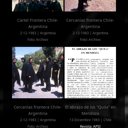
Cartel Frontera Chile-
Cercanías frontera Chile-
Argentina
Argentina
2-12-1983 | Argentina
2-12-1983 | Argentina
Foto: Archivo
Foto: Archivo
Cercanías frontera Chile-
El abrazo de los “Quila” en
Argentina
Mendoza
2-12-1983 | Argentina
13 Diciembre 1983 | Chile
Foto: Archivo
Revista: APSI