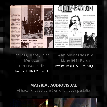
Con los Quilapayún en
A las puertas de Chile
Mendoza
Marzo 1984 | Francia
Enero 1984 | Chile
Revista: PAROLES ET MUSIQUE
Revista: PLUMA Y PINCEL
MATERIAL AUDIOVISUAL
Al hacer click se abrirá en una nueva pestaña