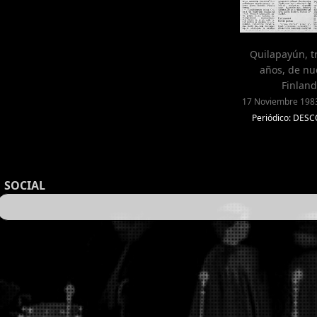
Quilapayún, t
años, de nu
Finland
17 Noviembre 1983
Periódico: DE
SOCIAL