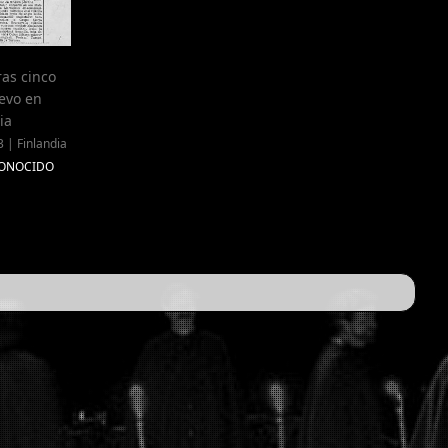
ras cinco
evo en
ia
 | Finlandia
SCONOCIDO