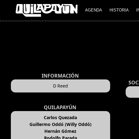
AGENDA
HISTORIA
I
INFORMACIÓN
SOC
D Reed
QUILAPAYÚN
Carlos Quezada
Guillermo Oddó (Willy Oddó)
Hernán Gómez
Rodolfo Parada