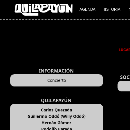
AGENDA
HISTORIA
I
LUGA
INFORMACIÓN
SOC
Concierto
QUILAPAYÚN
Carlos Quezada
Guillermo Oddó (Willy Oddó)
Hernán Gómez
Rodolfo Parada