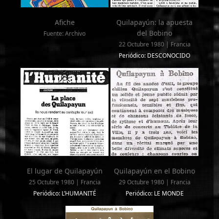
Afiche
Quilapayún: la apuesta
del Bobino
Fuente: Archivo
22 Octubre 1980 | Francia
Periódico: DESCONOCIDO
El lugar de Quilapayún
Quilapayún en el Bobino
25 Octubre 1980 | Francia
29 Octubre 1980 | Francia
Periódico: L’HUMANITÉ
Periódico: LE MONDE