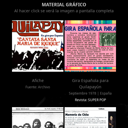
MATERIAL GRÁFICO
Al hacer click se verá la imagen a pantalla completa
Afiche
Gira Española para
Quilapayún
Fuente: Archivo
Septiembre 1978 | España
Revista: SUPER POP