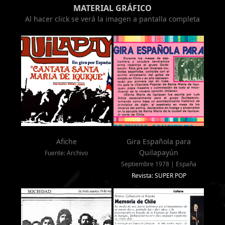
MATERIAL GRÁFICO
Al hacer click se verá la imagen a pantalla completa
Afiche
Gira Española para
Quilapayún
Fuente: Archivo
Septiembre 1978 | España
Revista: SUPER POP