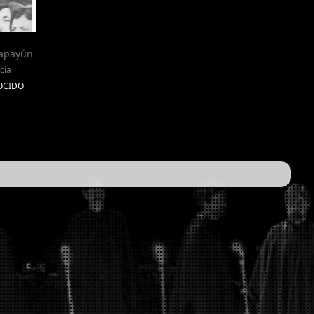
lapayún
cia
NOCIDO