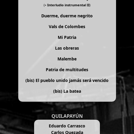
(+
Interludio instrumental II
)
Duerme, duerme negrito
Vals de Colombes
Mi Patria
Las obreras
Malembe
Patria de multitudes
(bis)
El pueblo unido jamás será vencido
(bis)
La batea
QUILAPAYÚN
Eduardo Carrasco
Carlos Quezada