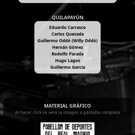
QUILAPAYÚN
Eduardo Carrasco
Carlos Quezada
Guillermo Oddó (Willy Oddó)
Hernán Gómez
Rodolfo Parada
Hugo Lagos
Guillermo García
MATERIAL GRÁFICO
Al hacer click se verá la imagen a pantalla completa