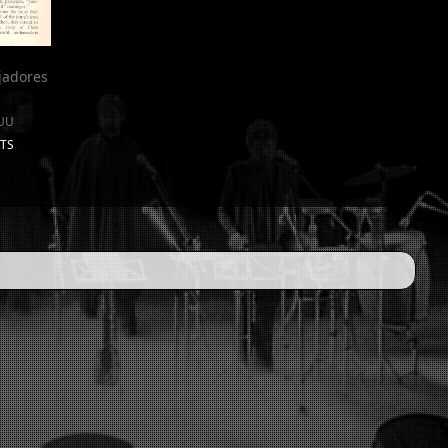
jadores
EUU
RTS