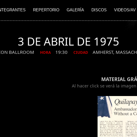
NTEGRANTES
REPERTORIO
GALERÍA
DISCOS
VIDEOS/AV
3 DE ABRIL DE 1975
NION BALLROOM
19:30
AMHERST, MASSAC
HORA
CIUDAD
MATERIAL GRÁ
Al hacer click se verá la image