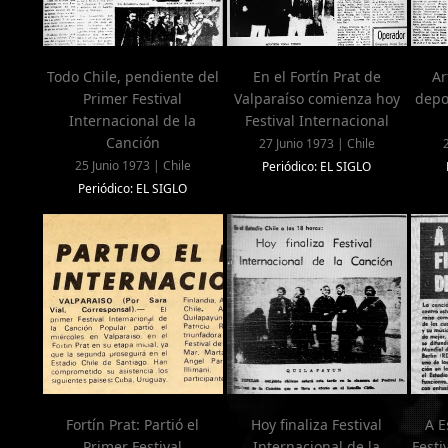
Todo Chile, pendiente del
En el Fortín Prat de
Ar
Primer Festival
Valparaíso comienza hoy
depos
Internacional de la
Festival Internacional
Canción
27 Junio 1973 | Chile
25 Junio 1973 | Chile
Periódico: EL SIGLO
Periódico: EL SIGLO
Fortín Prat: Partió el
Hoy finaliza Festival
A E
Primer Festival
Internacional de la
Festi