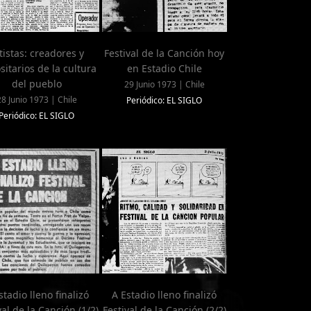
tistas: creadores y
Festival de la Canción hoy
itarios de la cultura
en Estadio Chile
del pueblo
29 Junio 1973 | Chile
28 Junio 1973 | Chile
Periódico: EL SIGLO
Periódico: EL SIGLO
stadio lleno finalizó
A Estadio lleno finalizó
val de la Canción (1/2)
Festival de la Canción (2/2)