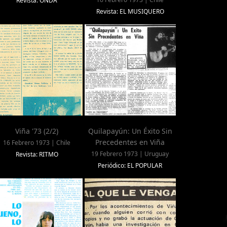
Revista: ONDA
Revista: EL MUSIQUERO
Viña '73 (2/2)
Quilapayún: Un Éxito Sin
Precedentes en Viña
16 Febrero 1973 | Chile
19 Febrero 1973 | Uruguay
Revista: RITMO
Periódico: EL POPULAR