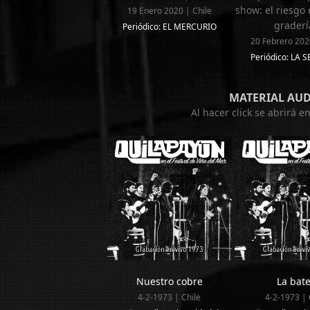
show: el riesgo 
19 Enero 2020 | Chile
graderí
Periódico: EL MERCURIO
20 Febrero 202
Periódico: LA
MATERIAL AU
Al hacer click se abrirá 
Nuestro cobre
La bat
4-2-1973 | Chile
4-2-1973 | 