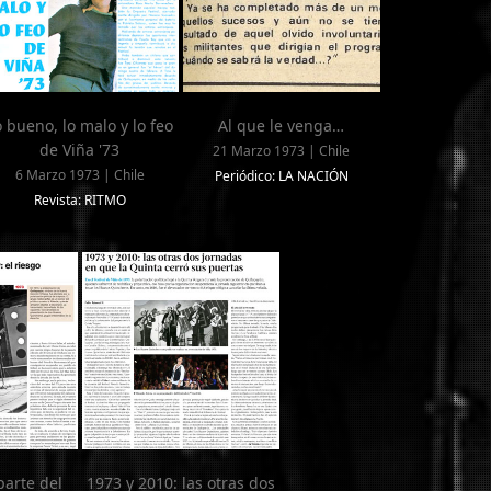
o bueno, lo malo y lo feo
Al que le venga…
de Viña '73
21 Marzo 1973 | Chile
6 Marzo 1973 | Chile
Periódico: LA NACIÓN
Revista: RITMO
parte del
1973 y 2010: las otras dos