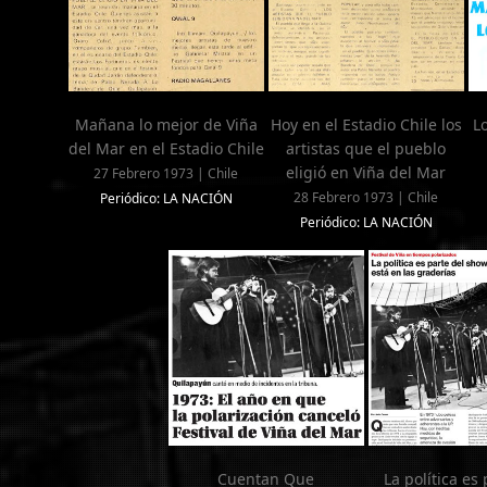
Mañana lo mejor de Viña
Hoy en el Estadio Chile los
L
del Mar en el Estadio Chile
artistas que el pueblo
eligió en Viña del Mar
27 Febrero 1973 | Chile
28 Febrero 1973 | Chile
Periódico: LA NACIÓN
Periódico: LA NACIÓN
Cuentan Que
La política es 