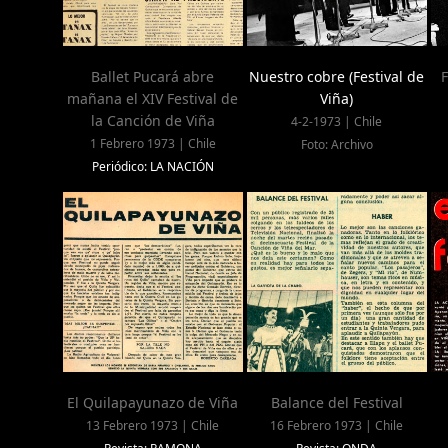
Ballet Pucará abre
Nuestro cobre (Festival de
F
mañana el XIV Festival de
Viña)
la Canción de Viña
4-2-1973 | Chile
1 Febrero 1973 | Chile
Foto: Archivo
Periódico: LA NACIÓN
El Quilapayunazo de Viña
Balance del Festival
13 Febrero 1973 | Chile
16 Febrero 1973 | Chile