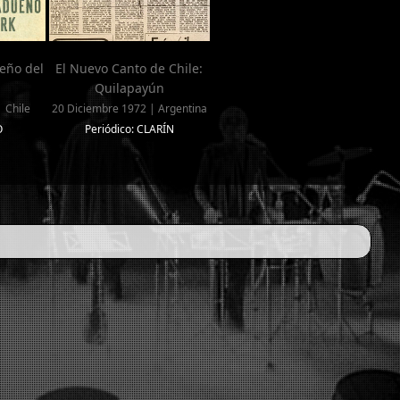
eño del
El Nuevo Canto de Chile:
Quilapayún
 Chile
20 Diciembre 1972 | Argentina
O
Periódico: CLARÍN