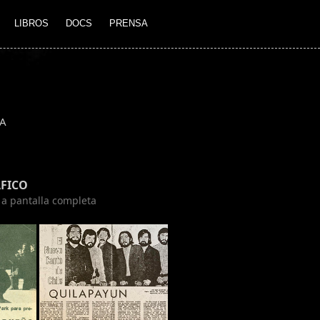
LIBROS
DOCS
PRENSA
A
FICO
n a pantalla completa