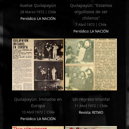
Vuelve Quilapayún
Quilapayún: “Estamos
orgullosos de ser
28 Marzo 1972 | Chile
chilenos”
Periódico: LA NACIÓN
7 Abril 1972 | Chile
Periódico: LA NACIÓN
Quilapayún: Imitados en
Un regreso triunfal
Europa
11 Abril 1972 | Chile
10 Abril 1972 | Chile
Revista: RITMO
Periódico: LA NACIÓN