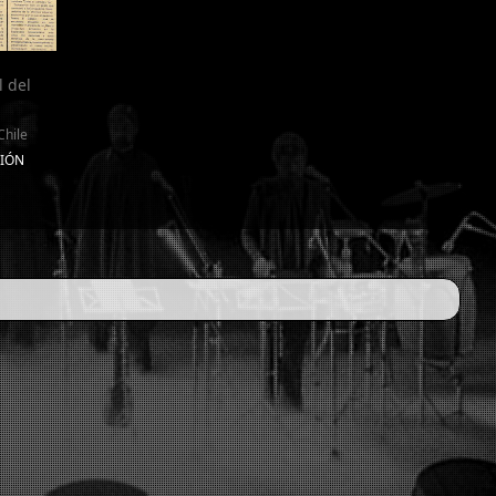
l del
Chile
CIÓN