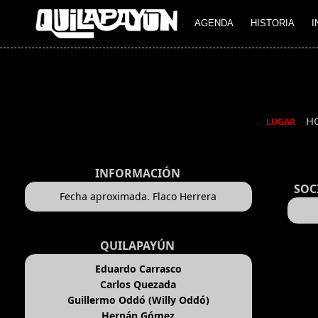
AGENDA
HISTORIA
I
H
LUGAR
INFORMACIÓN
SOC
Fecha aproximada. Flaco Herrera
QUILAPAYÚN
Eduardo Carrasco
Carlos Quezada
Guillermo Oddó (Willy Oddó)
Hernán Gómez