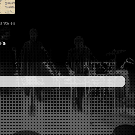
rante en
hile
CIÓN