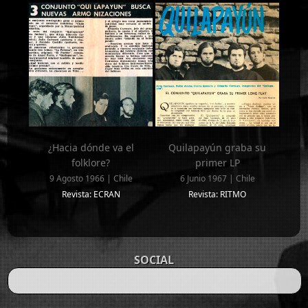
¿Hacia dónde va el
Quilapayún graba su
folklore?
primer LP
9 Agosto 1966 | Chile
6 Junio 1967 | Chile
Revista: ECRAN
Revista: RITMO
SOCIAL