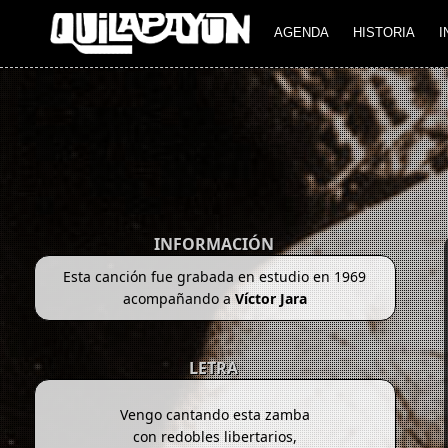
AGENDA
HISTORIA
I
INFORMACIÓN
Esta canción fue grabada en estudio en 1969
acompañando a
Víctor Jara
LETRA
Vengo cantando esta zamba
con redobles libertarios,