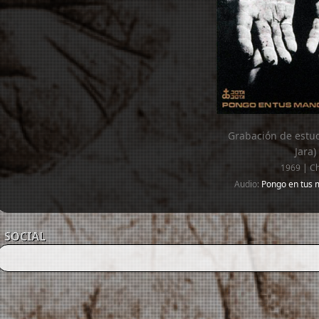
Grabación de estud
Jara)
1969 | Ch
Audio:
Pongo en tus 
SOCIAL