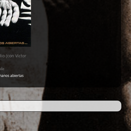
io (con Víctor
ile
manos abiertas