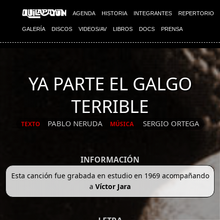
AGENDA
HISTORIA
INTEGRANTES
REPERTORIO
GALERÍA
DISCOS
VIDEOS/AV
LIBROS
DOCS
PRENSA
YA PARTE EL GALGO
TERRIBLE
PABLO NERUDA
SERGIO ORTEGA
TEXTO
MÚSICA
INFORMACIÓN
Esta canción fue grabada en estudio en 1969 acompañando
a
Víctor Jara