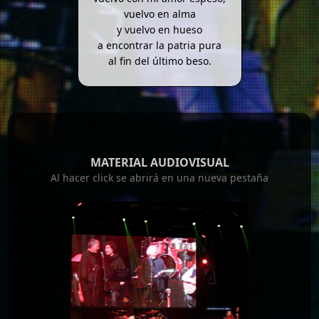
vuelvo en alma
y vuelvo en hueso
a encontrar la patria pura
al fin del último beso.
MATERIAL AUDIOVISUAL
Al hacer click se abrirá en una nueva pestaña