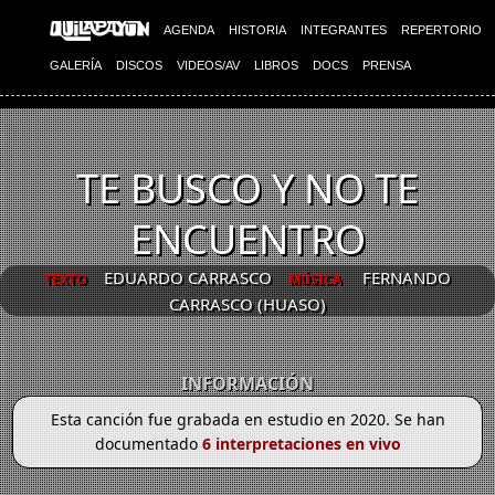
AGENDA
HISTORIA
INTEGRANTES
REPERTORIO
GALERÍA
DISCOS
VIDEOS/AV
LIBROS
DOCS
PRENSA
TE BUSCO Y NO TE
ENCUENTRO
EDUARDO CARRASCO
FERNANDO
TEXTO
MÚSICA
CARRASCO (HUASO)
INFORMACIÓN
Esta canción fue grabada en estudio en 2020. Se han
documentado
6 interpretaciones en vivo