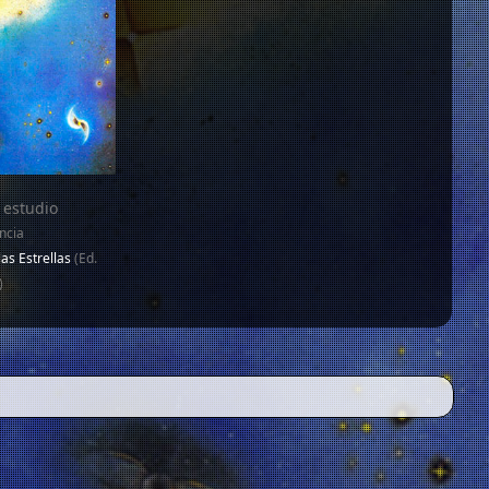
 estudio
ncia
las Estrellas
(Ed.
)