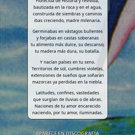
Florecida de Historia y revivida,
bautizada en la roca y en el agua,
construida de siembras y caminos
ibas creciendo, madre milenaria.
Germinabas en vástagos bullentes
y forjabas en castas soberanas
tu alimento más dulce, su descanso;
tu madera más dura, su batalla.
Y nacían países en tu seno.
Territorios de sol, cumbres violetas,
extensiones de sueños que soñaran
mazorcas ya perdidas en la niebla.
Latitudes, confines, vastedades
que surgían de lluvias o de abras.
Naciones de tu amor encarecido
naciendo, por tu amor, iluminadas.
APARECE EN DISCOGRAFÍA