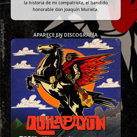
la historia de mi compatriota, el bandido
honorable don Joaquín Murieta.
APARECE EN DISCOGRAFÍA