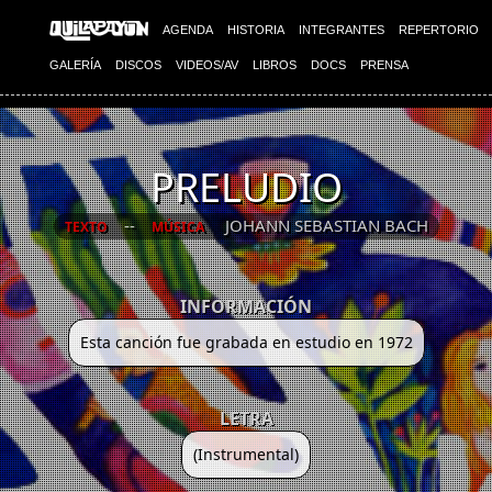
AGENDA
HISTORIA
INTEGRANTES
REPERTORIO
GALERÍA
DISCOS
VIDEOS/AV
LIBROS
DOCS
PRENSA
PRELUDIO
--
JOHANN SEBASTIAN BACH
TEXTO
MÚSICA
INFORMACIÓN
Esta canción fue grabada en estudio en 1972
LETRA
(Instrumental)