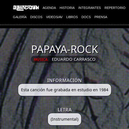
AGENDA
HISTORIA
INTEGRANTES
REPERTORIO
GALERÍA
DISCOS
VIDEOS/AV
LIBROS
DOCS
PRENSA
PAPAYA-ROCK
EDUARDO CARRASCO
MÚSICA
INFORMACIÓN
Esta canción fue grabada en estudio en 1984
LETRA
(Instrumental)