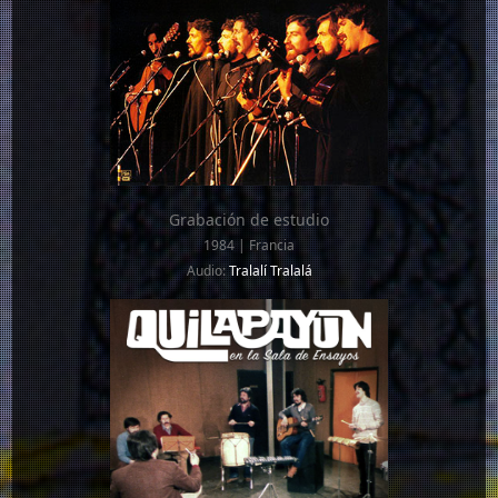
Grabación de estudio
1984 | Francia
Audio:
Tralalí Tralalá