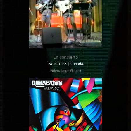
En concierto
24-10-1986
|
Canadá
Video: Jorge Gilbert