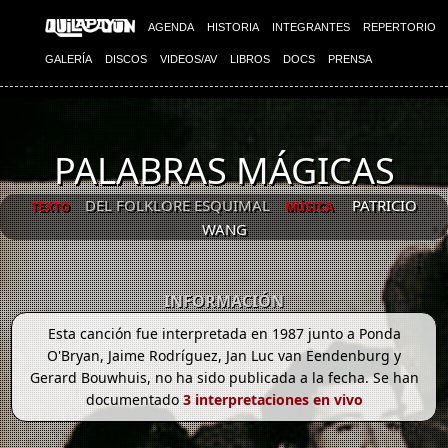
AGENDA
HISTORIA
INTEGRANTES
REPERTORIO
GALERÍA
DISCOS
VIDEOS/AV
LIBROS
DOCS
PRENSA
PALABRAS MÁGICAS
DEL FOLKLORE ESQUIMAL
PATRICIO
TEXTO
MÚSICA
WANG
INFORMACIÓN
Esta canción fue interpretada en 1987 junto a Ponda
O'Bryan, Jaime Rodríguez, Jan Luc van Eendenburg y
Gerard Bouwhuis, no ha sido publicada a la fecha. Se han
documentado
3 interpretaciones en vivo