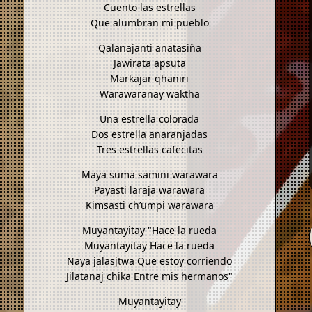
Cuento las estrellas
Que alumbran mi pueblo
Qalanajanti anatasiña
Jawirata apsuta
Markajar qhaniri
Warawaranay waktha
Una estrella colorada
Dos estrella anaranjadas
Tres estrellas cafecitas
Maya suma samini warawara
Payasti laraja warawara
Kimsasti ch’umpi warawara
Muyantayitay "Hace la rueda
Muyantayitay Hace la rueda
Naya jalasjtwa Que estoy corriendo
Jilatanaj chika Entre mis hermanos"
Muyantayitay