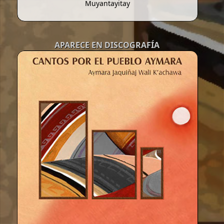
Muyantayitay
APARECE EN DISCOGRAFÍA