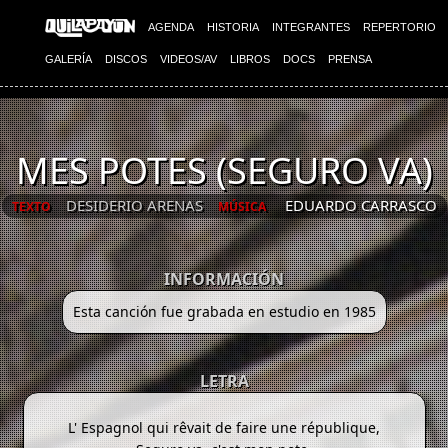
AGENDA
HISTORIA
INTEGRANTES
REPERTORIO
GALERÍA
DISCOS
VIDEOS/AV
LIBROS
DOCS
PRENSA
MES POTES (SEGURO VA)
DESIDERIO ARENAS
EDUARDO CARRASCO
TEXTO
MÚSICA
INFORMACIÓN
Esta canción fue grabada en estudio en 1985
LETRA
L' Espagnol qui rêvait de faire une république,