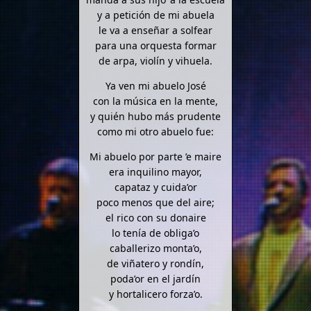
y a petición de mi abuela
le va a enseñar a solfear
para una orquesta formar
de arpa, violín y vihuela.
Ya ven mi abuelo José
con la música en la mente,
y quién hubo más prudente
como mi otro abuelo fue:
Mi abuelo por parte ’e maire
era inquilino mayor,
capataz y cuida’or
poco menos que del aire;
el rico con su donaire
lo tenía de obliga’o
caballerizo monta’o,
de viñatero y rondín,
poda’or en el jardín
y hortalicero forza’o.