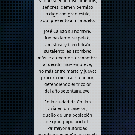
Ya que suenan instrumentos,
señores, demen permiso
lo digo con gran estilo,
aquí presento a mi abuelo:
José Calixto su nombre,
fue bastante respeta’o,
amistoso y bien letra’o
su talento les asombre;
más le aumente su renombre
al decidir muy en breve,
no más entre marte’ y jueves
procura mostrar su honor,
defendiendo el tricolor
del año setentainueve.
En la ciudad de Chillán
vivía en un caserón,
dueño de una población
de gran popularidad.
Pa’ mayor autoridad
manda a sus hijo’ a la escuela