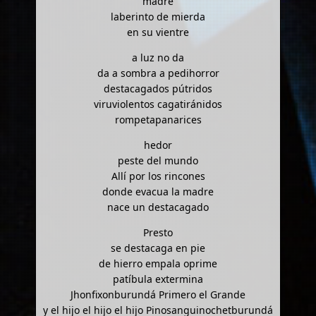
madre
laberinto de mierda
en su vientre
a luz no da
da a sombra a pedihorror
destacagados pútridos
viruviolentos cagatiránidos
rompetapanarices
hedor
peste del mundo
Allí por los rincones
donde evacua la madre
nace un destacagado
Presto
se destacaga en pie
de hierro empala oprime
patíbula extermina
Jhonfixonburundá Primero el Grande
y el hijo el hijo el hijo Pinosanguinochetburundá