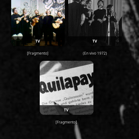
TV
TV
[Fragmento]
(En vivo 1972)
TV
[Fragmento]