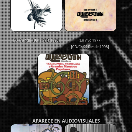
[CD Francia 1991/Chile 1995]
(En vivo 1977)
[CD/CASS Desde 1998]
APARECE EN AUDIOVISUALES