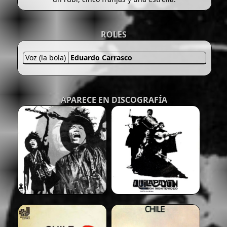
ROLES
Voz (la bola)
Eduardo Carrasco
APARECE EN DISCOGRAFÍA