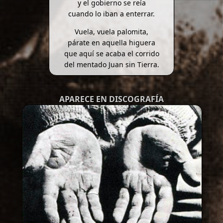
y el gobierno se reía
cuando lo iban a enterrar.
Vuela, vuela palomita,
párate en aquella higuera
que aquí se acaba el corrido
del mentado Juan sin Tierra.
APARECE EN DISCOGRAFÍA