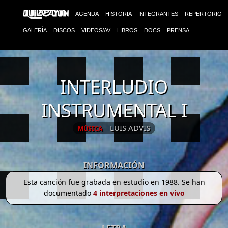
AGENDA
HISTORIA
INTEGRANTES
REPERTORIO
GALERÍA
DISCOS
VIDEOS/AV
LIBROS
DOCS
PRENSA
INTERLUDIO
INSTRUMENTAL I
LUIS ADVIS
MÚSICA
INFORMACIÓN
Esta canción fue grabada en estudio en 1988. Se han
documentado
4 interpretaciones en vivo