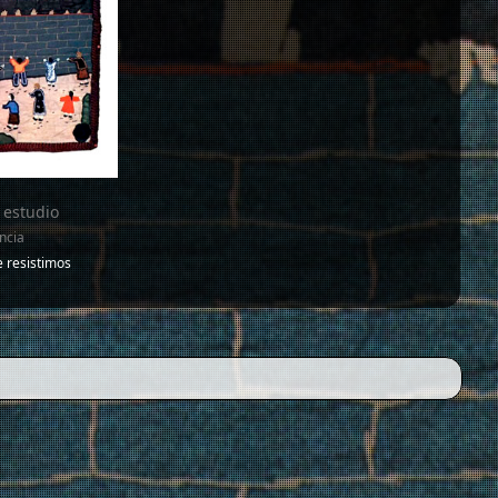
 estudio
ncia
 resistimos