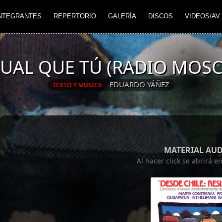
NTEGRANTES
REPERTORIO
GALERÍA
DISCOS
VIDEOS/AV
GUAL QUE TÚ (RADIO MOSC
EDUARDO YÁÑEZ
TEXTO Y MÚSICA
MATERIAL AU
Al hacer click se abrirá 