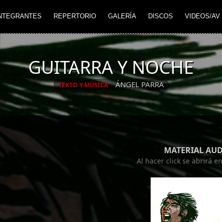
NTEGRANTES
REPERTORIO
GALERÍA
DISCOS
VIDEOS/AV
GUITARRA Y NOCHE
ÁNGEL PARRA
TEXTO Y MÚSICA
MATERIAL AU
Al hacer click se abrirá 