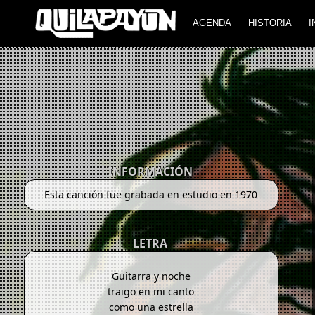
AGENDA
HISTORIA
I
INFORMACIÓN
Esta canción fue grabada en estudio en 1970
LETRA
Guitarra y noche
traigo en mi canto
como una estrella