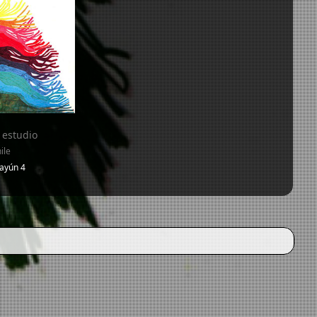
 estudio
ile
ayún 4