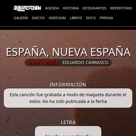
AGENDA
HISTORIA
INTEGRANTES
REPERTORIO
GALERÍA
DISCOS
VIDEOS/AV
LIBROS
DOCS
PRENSA
ESPAÑA, NUEVA ESPAÑA
EDUARDO CARRASCO
TEXTO Y MÚSICA
INFORMACIÓN
Esta canción fue grabada a modo de maqueta durante el
exilio. No ha sido publicada a la fecha
LETRA