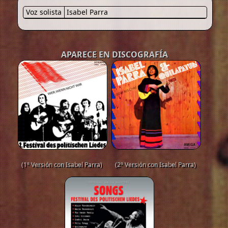
Voz solista
Isabel Parra
APARECE EN DISCOGRAFÍA
(1º Versión con Isabel Parra)
(2º Versión con Isabel Parra)