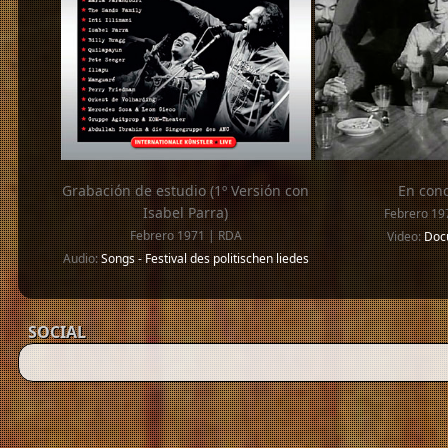
Grabación de estudio (1º Versión con
En conc
Isabel Parra)
Febrero 19
Febrero 1971 | RDA
Video:
Doc
Audio:
Songs - Festival des politischen liedes
SOCIAL