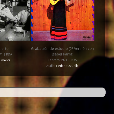
ierto
Grabación de estudio (2º Versión con
Isabel Parra)
71 | RDA
Febrero 1971 | RDA
umental
Audio:
Lieder aus Chile