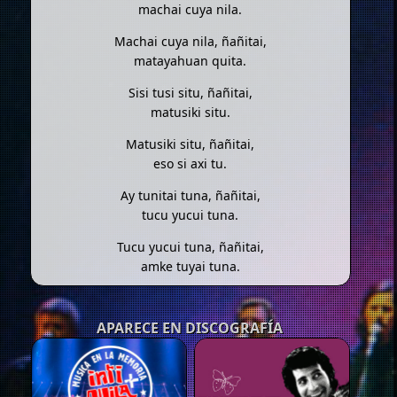
machai cuya nila.
Machai cuya nila, ñañitai,
matayahuan quita.
Sisi tusi situ, ñañitai,
matusiki situ.
Matusiki situ, ñañitai,
eso si axi tu.
Ay tunitai tuna, ñañitai,
tucu yucui tuna.
Tucu yucui tuna, ñañitai,
amke tuyai tuna.
APARECE EN DISCOGRAFÍA