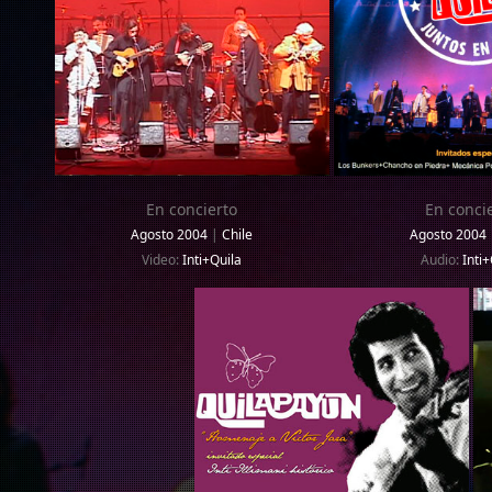
En concierto
En conci
Agosto 2004
|
Chile
Agosto 2004
Video:
Inti+Quila
Audio:
Inti+