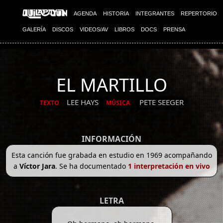
AGENDA
HISTORIA
INTEGRANTES
REPERTORIO
GALERÍA
DISCOS
VIDEOS/AV
LIBROS
DOCS
PRENSA
EL MARTILLO
LEE HAYS
PETE SEEGER
TEXTO
MÚSICA
INFORMACIÓN
Esta canción fue grabada en estudio en 1969 acompañando
a
Víctor Jara
. Se ha documentado
1 interpretación en vivo
LETRA