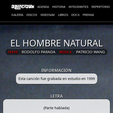
AGENDA
HISTORIA
INTEGRANTES
REPERTORIO
GALERÍA
DISCOS
VIDEOS/AV
LIBROS
DOCS
PRENSA
EL HOMBRE NATURAL
RODOLFO PARADA
PATRICIO WANG
TEXTO
MÚSICA
INFORMACIÓN
Esta canción fue grabada en estudio en 1999
LETRA
(Parte hablada)