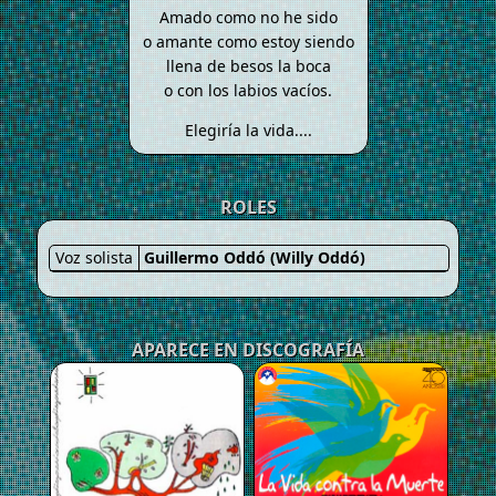
Amado como no he sido
o amante como estoy siendo
llena de besos la boca
o con los labios vacíos.
Elegiría la vida....
ROLES
Voz solista
Guillermo Oddó (Willy Oddó)
APARECE EN DISCOGRAFÍA