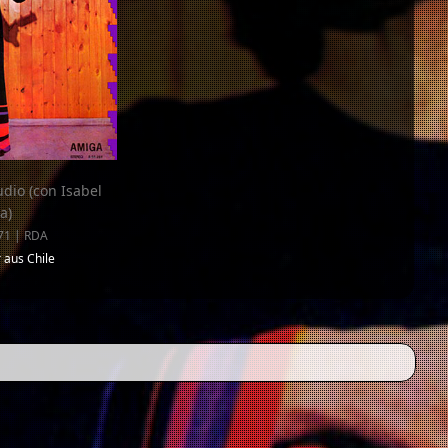
dio (con Isabel
a)
71 | RDA
 aus Chile