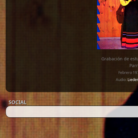
Grabación de estu
Parr
Febrero 19
Audio:
Lieder
SOCIAL