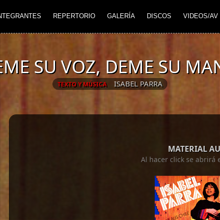
NTEGRANTES
REPERTORIO
GALERÍA
DISCOS
VIDEOS/AV
EME SU VOZ, DEME SU MA
ISABEL PARRA
TEXTO Y MÚSICA
MATERIAL A
Al hacer click se abrir