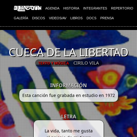
AGENDA
HISTORIA
INTEGRANTES
REPERTORIO
GALERÍA
DISCOS
VIDEOS/AV
LIBROS
DOCS
PRENSA
CUECA DE LA LIBERTAD
CIRILO VILA
TEXTO Y MÚSICA
INFORMACIÓN
Esta canción fue grabada en estudio en 1972
LETRA
La vida, tanto me gusta