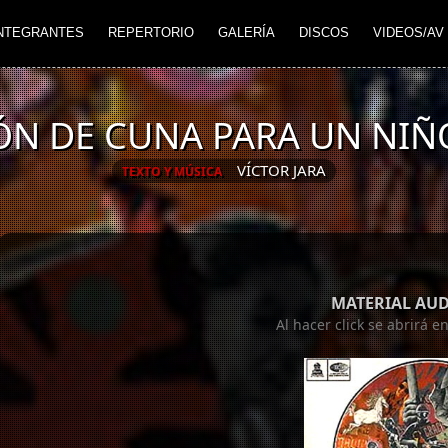
NTEGRANTES
REPERTORIO
GALERÍA
DISCOS
VIDEOS/AV
ÓN DE CUNA PARA UN NIÑ
VÍCTOR JARA
TEXTO Y MÚSICA
MATERIAL AU
Al hacer click se abrirá 