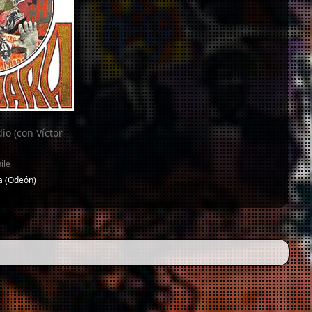
io (con Víctor
ile
ra (Odeón)