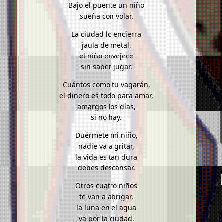
Bajo el puente un niño
sueña con volar.
La ciudad lo encierra
jaula de metal,
el niño envejece
sin saber jugar.
Cuántos como tu vagarán,
el dinero es todo para amar,
amargos los días,
si no hay.
Duérmete mi niño,
nadie va a gritar,
la vida es tan dura
debes descansar.
Otros cuatro niños
te van a abrigar,
la luna en el agua
va por la ciudad.