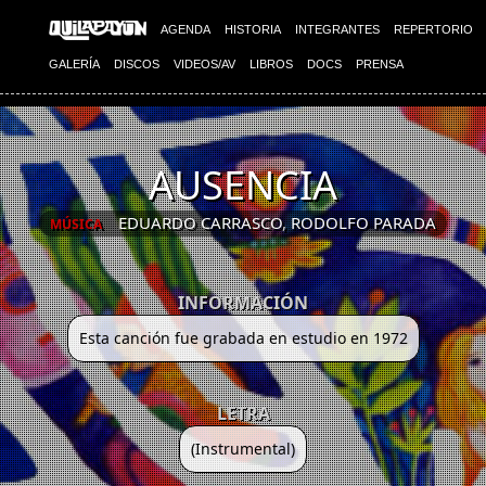
AGENDA
HISTORIA
INTEGRANTES
REPERTORIO
GALERÍA
DISCOS
VIDEOS/AV
LIBROS
DOCS
PRENSA
AUSENCIA
EDUARDO CARRASCO
,
RODOLFO PARADA
MÚSICA
INFORMACIÓN
Esta canción fue grabada en estudio en 1972
LETRA
(Instrumental)